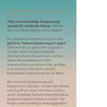
Yoga Nidra für Schwangere | SO
19.01.25
Tiefe und nachhaltige Entspannung
speziell für werdende Mamas
- Zeit für
sich, zum Runterfahren und Loslassen.
Bei Yoga Nidra handelt es sich um eine
geführte Tiefenentspannung im Liegen
.
Während des so genannten yogischen
Schlafs, einem Zustand zwischen
Dämmerschlaf und wach sein, werden
tiefere Bewusstseinsschichten
angesprochen und körperliche, geistige
und seelische Aktivitäten werden
harmonisiert und kommen so zur Ruhe.
Wir erreichen Entspannung auf
körperlicher, mentaler, emotionaler Ebene
und Zugriff auf unser Unterbewusstsein
durch verstärkte Aufnahmebereitschaft im
Zustand zwischen Schlaf und Wach. Wir
finden unser Sanskalpa (Autosuggestion)