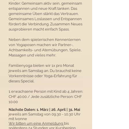
Kinder: Gemeinsam aktiv sein, gemeinsam
entspannen und neue Kraft tanken. Das
gemeinsame Üben stärkt das Vertrauen.
Gemeinsames Loslassen und Entspannen
fördert die Verbindung. Zusammen Neues
ausprobieren macht einfach Spass.
Neben dem spielerischen Kennenlernen
von Yogaposen machen wir Partner-,
Achtsamkeits- und Atemübungen, Spiele,
Massagen und vieles mehr.
Familienyoga bieten wir 1x pro Monat
jeweils am Samstag an. Du brauchst keine
Vorkenntnisse oder Yoga-Erfahrung für
dieses Special.
1 erwachsene Person mit Kind ab 4 Jahren:
CHF 40.00 / Jede zusätzliche Person: CHF
10.00
Nächste Daten: 1. März | 26. April | 31. Mai
jeweils am Samstag von 09.30 - 10.30 Uhr
mit Ivonne
Wir bitten um eine Anmeldung
bis
spätestens 24 Stunden vor Kursbeginn.