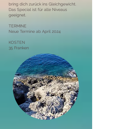
bring dich zurück ins Gleichgewicht.
Das Special ist für alle Niveaus
geeignet.
TERMINE
Neue Termine ab April 2024
KOSTEN
35 Franken