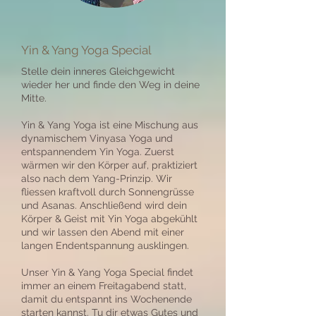
Yin & Yang Yoga Special
Stelle dein inneres Gleichgewicht
wieder her und finde den Weg in deine
Mitte.
Yin & Yang Yoga ist eine Mischung aus
dynamischem Vinyasa Yoga und
entspannendem Yin Yoga. Zuerst
wärmen wir den Körper auf, praktiziert
also nach dem Yang-Prinzip. Wir
fliessen kraftvoll durch Sonnengrüsse
und Asanas. Anschließend wird dein
Körper & Geist mit Yin Yoga abgekühlt
und wir lassen den Abend mit einer
langen Endentspannung ausklingen.
Unser Yin & Yang Yoga Special findet
immer an einem Freitagabend statt,
damit du entspannt ins Wochenende
starten kannst. Tu dir etwas Gutes und