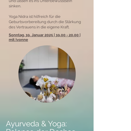
und lassen es ins Unterbewusstsein
sinken.
Yoga Nidra ist hilfreich für die
Geburtsvorbereitung durch die Stärkung
des Vertrauens in die eigene Kraft.
Sonntag, 19. Januar 2025 | 19.00 - 20.00 |
mit Ivonne
Ayurveda & Yoga: