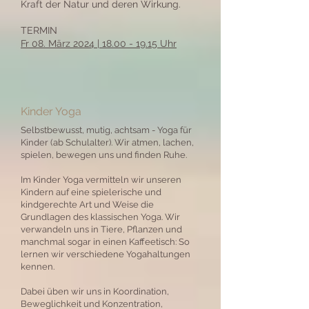
Kraft der Natur und deren Wirkung.
TERMIN
Fr 08. März 2024 | 18.00 - 19.15 Uhr
Kinder Yoga
Selbstbewusst, mutig, achtsam - Yoga für
Kinder (ab Schulalter). Wir atmen, lachen,
spielen, bewegen uns und finden Ruhe.
Im Kinder Yoga vermitteln wir unseren
Kindern auf eine spielerische und
kindgerechte Art und Weise die
Grundlagen des klassischen Yoga. Wir
verwandeln uns in Tiere, Pflanzen und
manchmal sogar in einen Kaffeetisch: So
lernen wir verschiedene Yogahaltungen
kennen.
Dabei üben wir uns in Koordination,
Beweglichkeit und Konzentration,